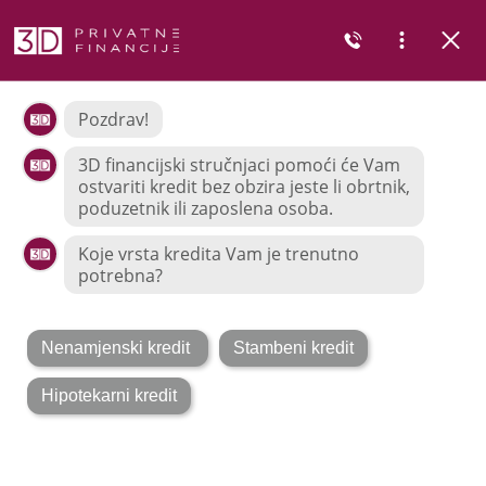
POMAŽEMO VAM U OSTVARENJU VAŠIH ŽELJA I POTREBA
Lako i sigurno do
stambenog kredita
Financijski stručnjaci 3D Privatnih
financija i 3D Savjetovanja. osim
povoljnih kamata, mogu vam
ostvariti i brojne druge benefite –